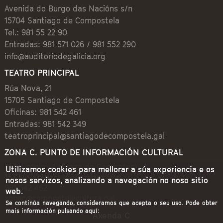
Avenida do Burgo das Nacións s/n
15704 Santiago de Compostela
Tel.: 981 55 22 90
Entradas: 981 571 026 / 981 552 290
info@auditoriodegalicia.org
TEATRO PRINCIPAL
Rúa Nova, 21
15705 Santiago de Compostela
Oficinas: 981 542 461
Entradas: 981 542 349
teatroprincipal@santiagodecompostela.gal
ZONA C. PUNTO DE INFORMACIÓN CULTURAL
Preguntoiro, 1 (Praza de Cervantes)
Utilizamos cookies para mellorar a súa experiencia e os
15704 Santiago de Compostela
nosos servizos, analizando a navegación no noso sitio
981 542 462
web.
zonac@compostelacultura.gal
Se continúa navegando, consideramos que acepta o seu uso. Pode obter
mais información pulsando aquí:
Axenda C