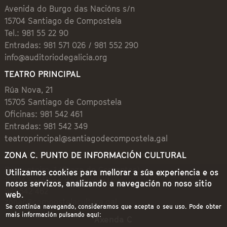
Avenida do Burgo das Nacións s/n
15704 Santiago de Compostela
Tel.: 981 55 22 90
Entradas: 981 571 026 / 981 552 290
info@auditoriodegalicia.org
TEATRO PRINCIPAL
Rúa Nova, 21
15705 Santiago de Compostela
Oficinas: 981 542 461
Entradas: 981 542 349
teatroprincipal@santiagodecompostela.gal
ZONA C. PUNTO DE INFORMACIÓN CULTURAL
Preguntoiro, 1 (Praza de Cervantes)
Utilizamos cookies para mellorar a súa experiencia e os
15704 Santiago de Compostela
nosos servizos, analizando a navegación no noso sitio
981 542 462
web.
zonac@compostelacultura.gal
Se continúa navegando, consideramos que acepta o seu uso. Pode obter
mais información pulsando aquí:
Axenda C