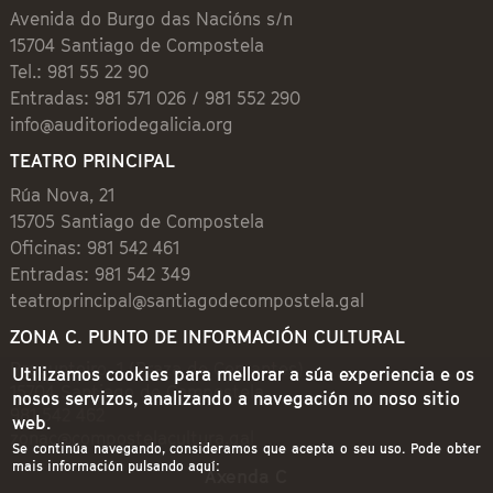
Avenida do Burgo das Nacións s/n
15704 Santiago de Compostela
Tel.: 981 55 22 90
Entradas: 981 571 026 / 981 552 290
info@auditoriodegalicia.org
TEATRO PRINCIPAL
Rúa Nova, 21
15705 Santiago de Compostela
Oficinas: 981 542 461
Entradas: 981 542 349
teatroprincipal@santiagodecompostela.gal
ZONA C. PUNTO DE INFORMACIÓN CULTURAL
Preguntoiro, 1 (Praza de Cervantes)
Utilizamos cookies para mellorar a súa experiencia e os
15704 Santiago de Compostela
nosos servizos, analizando a navegación no noso sitio
981 542 462
web.
zonac@compostelacultura.gal
Se continúa navegando, consideramos que acepta o seu uso. Pode obter
mais información pulsando aquí:
Axenda C