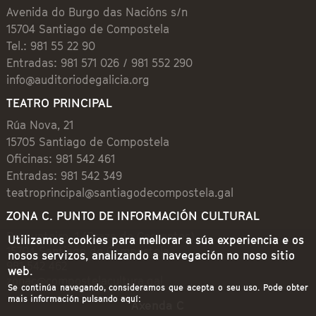
Avenida do Burgo das Nacións s/n
15704 Santiago de Compostela
Tel.: 981 55 22 90
Entradas: 981 571 026 / 981 552 290
info@auditoriodegalicia.org
TEATRO PRINCIPAL
Rúa Nova, 21
15705 Santiago de Compostela
Oficinas: 981 542 461
Entradas: 981 542 349
teatroprincipal@santiagodecompostela.gal
ZONA C. PUNTO DE INFORMACIÓN CULTURAL
Preguntoiro, 1 (Praza de Cervantes)
Utilizamos cookies para mellorar a súa experiencia e os
15704 Santiago de Compostela
nosos servizos, analizando a navegación no noso sitio
981 542 462
web.
zonac@compostelacultura.gal
Se continúa navegando, consideramos que acepta o seu uso. Pode obter
mais información pulsando aquí:
Axenda C