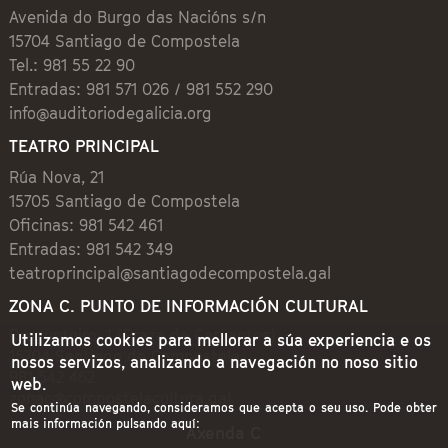
Avenida do Burgo das Nacións s/n
15704 Santiago de Compostela
Tel.: 981 55 22 90
Entradas: 981 571 026 / 981 552 290
info@auditoriodegalicia.org
TEATRO PRINCIPAL
Rúa Nova, 21
15705 Santiago de Compostela
Oficinas: 981 542 461
Entradas: 981 542 349
teatroprincipal@santiagodecompostela.gal
ZONA C. PUNTO DE INFORMACIÓN CULTURAL
Preguntoiro, 1 (Praza de Cervantes)
Utilizamos cookies para mellorar a súa experiencia e os
15704 Santiago de Compostela
nosos servizos, analizando a navegación no noso sitio
981 542 462
web.
zonac@compostelacultura.gal
Se continúa navegando, consideramos que acepta o seu uso. Pode obter
mais información pulsando aquí:
Axenda C