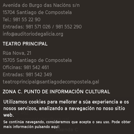
Avenida do Burgo das Nacións s/n
15704 Santiago de Compostela
Tel.: 981 55 22 90
Entradas: 981 571 026 / 981 552 290
info@auditoriodegalicia.org
TEATRO PRINCIPAL
Rúa Nova, 21
15705 Santiago de Compostela
Oficinas: 981 542 461
Entradas: 981 542 349
teatroprincipal@santiagodecompostela.gal
ZONA C. PUNTO DE INFORMACIÓN CULTURAL
Preguntoiro, 1 (Praza de Cervantes)
Utilizamos cookies para mellorar a súa experiencia e os
15704 Santiago de Compostela
nosos servizos, analizando a navegación no noso sitio
981 542 462
web.
zonac@compostelacultura.gal
Se continúa navegando, consideramos que acepta o seu uso. Pode obter
mais información pulsando aquí:
Axenda C