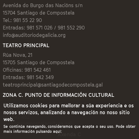
Avenida do Burgo das Nacións s/n
15704 Santiago de Compostela
Tel.: 981 55 22 90
Entradas: 981 571 026 / 981 552 290
info@auditoriodegalicia.org
TEATRO PRINCIPAL
Rúa Nova, 21
15705 Santiago de Compostela
Oficinas: 981 542 461
Entradas: 981 542 349
teatroprincipal@santiagodecompostela.gal
ZONA C. PUNTO DE INFORMACIÓN CULTURAL
Preguntoiro, 1 (Praza de Cervantes)
Utilizamos cookies para mellorar a súa experiencia e os
15704 Santiago de Compostela
nosos servizos, analizando a navegación no noso sitio
981 542 462
web.
zonac@compostelacultura.gal
Se continúa navegando, consideramos que acepta o seu uso. Pode obter
mais información pulsando aquí:
Axenda C