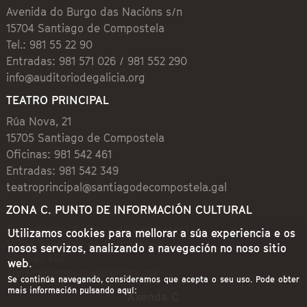
Avenida do Burgo das Nacións s/n
15704 Santiago de Compostela
Tel.: 981 55 22 90
Entradas: 981 571 026 / 981 552 290
info@auditoriodegalicia.org
TEATRO PRINCIPAL
Rúa Nova, 21
15705 Santiago de Compostela
Oficinas: 981 542 461
Entradas: 981 542 349
teatroprincipal@santiagodecompostela.gal
ZONA C. PUNTO DE INFORMACIÓN CULTURAL
Preguntoiro, 1 (Praza de Cervantes)
Utilizamos cookies para mellorar a súa experiencia e os
15704 Santiago de Compostela
nosos servizos, analizando a navegación no noso sitio
981 542 462
web.
zonac@compostelacultura.gal
Se continúa navegando, consideramos que acepta o seu uso. Pode obter
mais información pulsando aquí:
Axenda C