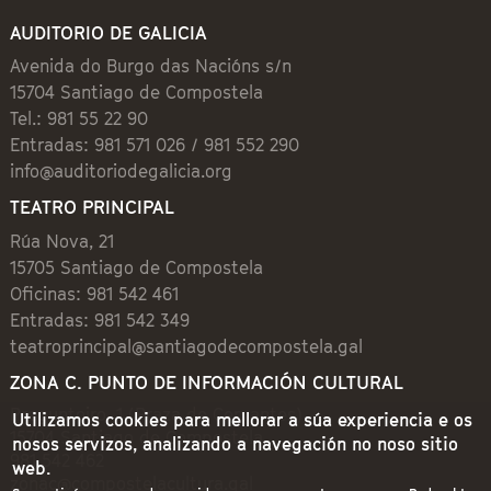
AUDITORIO DE GALICIA
Avenida do Burgo das Nacións s/n
15704 Santiago de Compostela
Tel.: 981 55 22 90
Entradas: 981 571 026 / 981 552 290
info@auditoriodegalicia.org
TEATRO PRINCIPAL
Rúa Nova, 21
15705 Santiago de Compostela
Oficinas: 981 542 461
Entradas: 981 542 349
teatroprincipal@santiagodecompostela.gal
ZONA C. PUNTO DE INFORMACIÓN CULTURAL
Preguntoiro, 1 (Praza de Cervantes)
Utilizamos cookies para mellorar a súa experiencia e os
15704 Santiago de Compostela
nosos servizos, analizando a navegación no noso sitio
981 542 462
web.
zonac@compostelacultura.gal