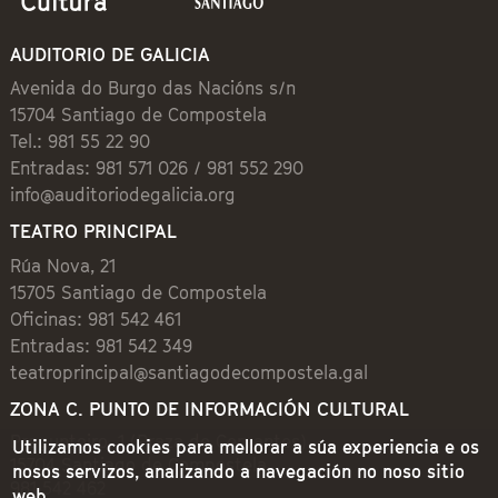
AUDITORIO DE GALICIA
Avenida do Burgo das Nacións s/n
15704 Santiago de Compostela
Tel.: 981 55 22 90
Entradas: 981 571 026 / 981 552 290
info@auditoriodegalicia.org
TEATRO PRINCIPAL
Rúa Nova, 21
15705 Santiago de Compostela
Oficinas: 981 542 461
Entradas: 981 542 349
teatroprincipal@santiagodecompostela.gal
ZONA C. PUNTO DE INFORMACIÓN CULTURAL
Preguntoiro, 1 (Praza de Cervantes)
Utilizamos cookies para mellorar a súa experiencia e os
15704 Santiago de Compostela
nosos servizos, analizando a navegación no noso sitio
981 542 462
web.