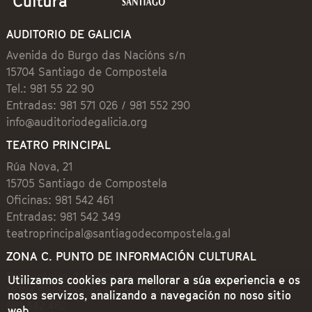
AUDITORIO DE GALICIA
Avenida do Burgo das Nacións s/n
15704 Santiago de Compostela
Tel.: 981 55 22 90
Entradas: 981 571 026 / 981 552 290
info@auditoriodegalicia.org
TEATRO PRINCIPAL
Rúa Nova, 21
15705 Santiago de Compostela
Oficinas: 981 542 461
Entradas: 981 542 349
teatroprincipal@santiagodecompostela.gal
ZONA C. PUNTO DE INFORMACIÓN CULTURAL
Preguntoiro, 1 (Praza de Cervantes)
Utilizamos cookies para mellorar a súa experiencia e os
15704 Santiago de Compostela
nosos servizos, analizando a navegación no noso sitio
981 542 462
web.