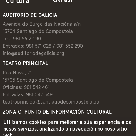
AUDITORIO DE GALICIA
Avenida do Burgo das Nacións s/n
15704 Santiago de Compostela
Tel.: 981 55 22 90
Entradas: 981 571 026 / 981 552 290
info@auditoriodegalicia.org
TEATRO PRINCIPAL
Rúa Nova, 21
15705 Santiago de Compostela
Oficinas: 981 542 461
Entradas: 981 542 349
teatroprincipal@santiagodecompostela.gal
ZONA C. PUNTO DE INFORMACIÓN CULTURAL
Preguntoiro, 1 (Praza de Cervantes)
Utilizamos cookies para mellorar a súa experiencia e os
15704 Santiago de Compostela
nosos servizos, analizando a navegación no noso sitio
981 542 462
web.