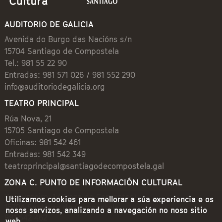
AUDITORIO DE GALICIA
Avenida do Burgo das Nacións s/n
15704 Santiago de Compostela
Tel.: 981 55 22 90
Entradas: 981 571 026 / 981 552 290
info@auditoriodegalicia.org
TEATRO PRINCIPAL
Rúa Nova, 21
15705 Santiago de Compostela
Oficinas: 981 542 461
Entradas: 981 542 349
teatroprincipal@santiagodecompostela.gal
ZONA C. PUNTO DE INFORMACIÓN CULTURAL
Preguntoiro, 1 (Praza de Cervantes)
Utilizamos cookies para mellorar a súa experiencia e os
15704 Santiago de Compostela
nosos servizos, analizando a navegación no noso sitio
981 542 462
web.