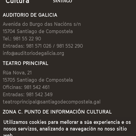
AUDITORIO DE GALICIA
Avenida do Burgo das Nacións s/n
15704 Santiago de Compostela
Tel.: 981 55 22 90
Entradas: 981 571 026 / 981 552 290
info@auditoriodegalicia.org
TEATRO PRINCIPAL
Rúa Nova, 21
15705 Santiago de Compostela
Oficinas: 981 542 461
Entradas: 981 542 349
teatroprincipal@santiagodecompostela.gal
ZONA C. PUNTO DE INFORMACIÓN CULTURAL
Preguntoiro, 1 (Praza de Cervantes)
Utilizamos cookies para mellorar a súa experiencia e os
15704 Santiago de Compostela
nosos servizos, analizando a navegación no noso sitio
981 542 462
web.