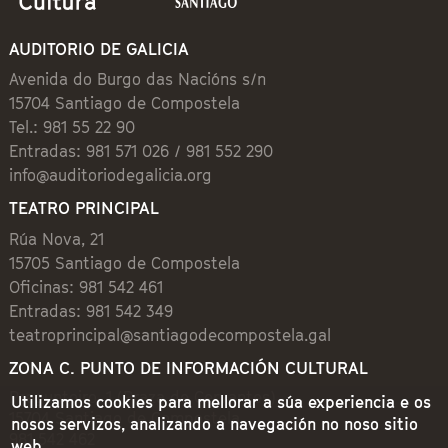
AUDITORIO DE GALICIA
Avenida do Burgo das Nacións s/n
15704 Santiago de Compostela
Tel.: 981 55 22 90
Entradas: 981 571 026 / 981 552 290
info@auditoriodegalicia.org
TEATRO PRINCIPAL
Rúa Nova, 21
15705 Santiago de Compostela
Oficinas: 981 542 461
Entradas: 981 542 349
teatroprincipal@santiagodecompostela.gal
ZONA C. PUNTO DE INFORMACIÓN CULTURAL
Preguntoiro, 1 (Praza de Cervantes)
Utilizamos cookies para mellorar a súa experiencia e os
15704 Santiago de Compostela
nosos servizos, analizando a navegación no noso sitio
981 542 462
web.