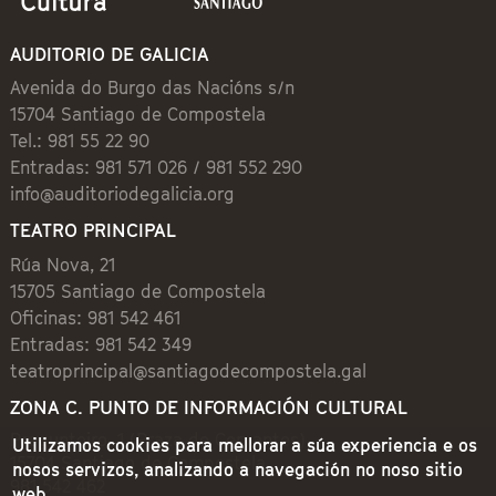
AUDITORIO DE GALICIA
Avenida do Burgo das Nacións s/n
15704 Santiago de Compostela
Tel.: 981 55 22 90
Entradas: 981 571 026 / 981 552 290
info@auditoriodegalicia.org
TEATRO PRINCIPAL
Rúa Nova, 21
15705 Santiago de Compostela
Oficinas: 981 542 461
Entradas: 981 542 349
teatroprincipal@santiagodecompostela.gal
ZONA C. PUNTO DE INFORMACIÓN CULTURAL
Preguntoiro, 1 (Praza de Cervantes)
Utilizamos cookies para mellorar a súa experiencia e os
15704 Santiago de Compostela
nosos servizos, analizando a navegación no noso sitio
981 542 462
web.