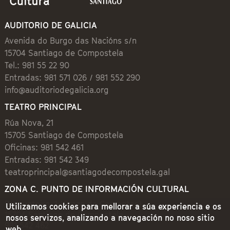
AUDITORIO DE GALICIA
Avenida do Burgo das Nacións s/n
15704 Santiago de Compostela
Tel.: 981 55 22 90
Entradas: 981 571 026 / 981 552 290
info@auditoriodegalicia.org
TEATRO PRINCIPAL
Rúa Nova, 21
15705 Santiago de Compostela
Oficinas: 981 542 461
Entradas: 981 542 349
teatroprincipal@santiagodecompostela.gal
ZONA C. PUNTO DE INFORMACIÓN CULTURAL
Preguntoiro, 1 (Praza de Cervantes)
Utilizamos cookies para mellorar a súa experiencia e os
15704 Santiago de Compostela
nosos servizos, analizando a navegación no noso sitio
981 542 462
web.