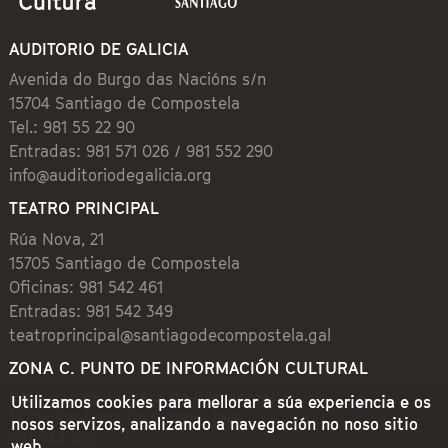
AUDITORIO DE GALICIA
Avenida do Burgo das Nacións s/n
15704 Santiago de Compostela
Tel.: 981 55 22 90
Entradas: 981 571 026 / 981 552 290
info@auditoriodegalicia.org
TEATRO PRINCIPAL
Rúa Nova, 21
15705 Santiago de Compostela
Oficinas: 981 542 461
Entradas: 981 542 349
teatroprincipal@santiagodecompostela.gal
ZONA C. PUNTO DE INFORMACIÓN CULTURAL
Preguntoiro, 1 (Praza de Cervantes)
Utilizamos cookies para mellorar a súa experiencia e os
15704 Santiago de Compostela
nosos servizos, analizando a navegación no noso sitio
981 542 462
web.