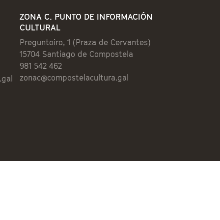
ZONA C. PUNTO DE INFORMACIÓN
CULTURAL
Preguntoiro, 1 (Praza de Cervantes)
15704 Santiago de Compostela
981 542 462
zonac@compostelacultura.gal
.gal