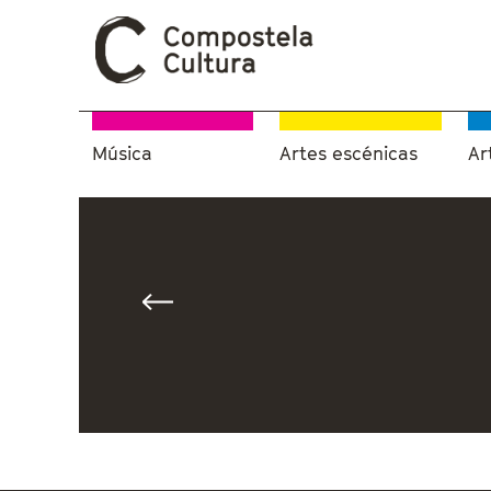
Música
Artes escénicas
Ar
Vostede está aquí