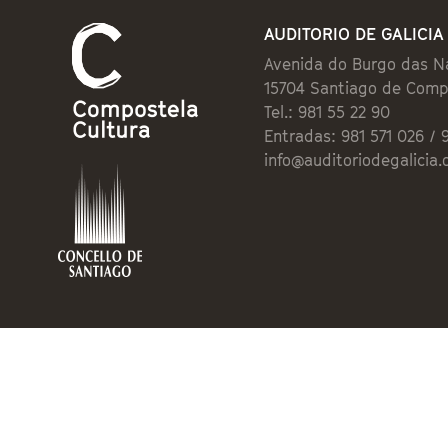
AUDITORIO DE GALICIA
Avenida do Burgo das N
15704 Santiago de Comp
Tel.: 981 55 22 90
Entradas: 981 571 026 / 
info@auditoriodegalicia.