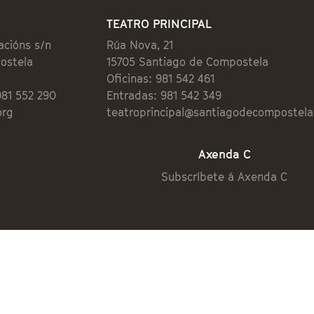
TEATRO PRINCIPAL
acións s/n
Rúa Nova, 21
ostela
15705 Santiago de Compostela
Oficinas: 981 542 461
981 552 290
Entradas: 981 542 349
org
teatroprincipal@santiagodecompostela
Axenda C
Subscríbete á Axenda C