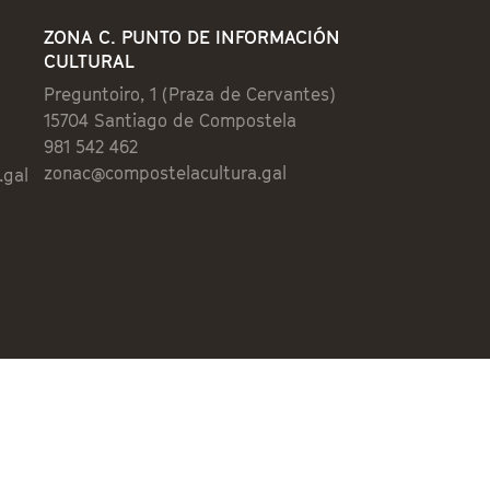
ZONA C. PUNTO DE INFORMACIÓN
CULTURAL
Preguntoiro, 1 (Praza de Cervantes)
15704 Santiago de Compostela
981 542 462
zonac@compostelacultura.gal
.gal