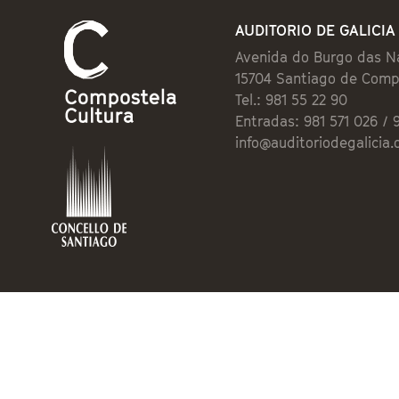
AUDITORIO DE GALICIA
Avenida do Burgo das N
15704 Santiago de Comp
Tel.: 981 55 22 90
Entradas: 981 571 026 / 
info@auditoriodegalicia.