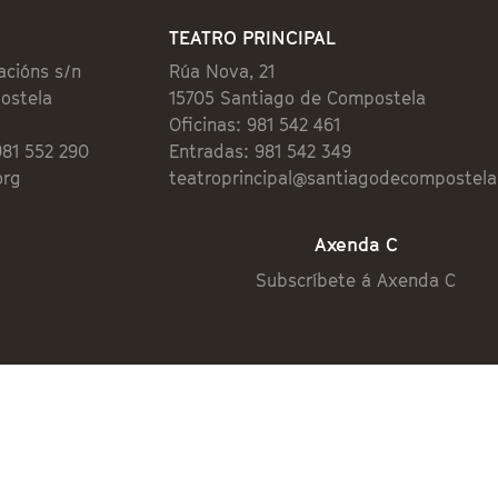
TEATRO PRINCIPAL
acións s/n
Rúa Nova, 21
ostela
15705 Santiago de Compostela
Oficinas: 981 542 461
981 552 290
Entradas: 981 542 349
org
teatroprincipal@santiagodecompostela
Axenda C
Subscríbete á Axenda C