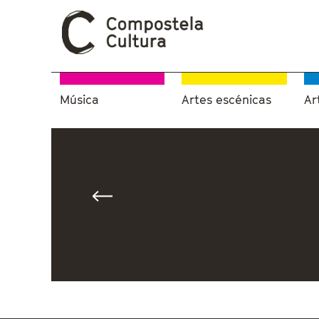
Música
Artes escénicas
Ar
Vostede está aquí