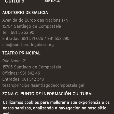
AUDITORIO DE GALICIA
Avenida do Burgo das Nacións s/n
15704 Santiago de Compostela
Tel.: 981 55 22 90
Entradas: 981 571 026 / 981 552 290
info@auditoriodegalicia.org
TEATRO PRINCIPAL
Rúa Nova, 21
15705 Santiago de Compostela
Oficinas: 981 542 461
Entradas: 981 542 349
teatroprincipal@santiagodecompostela.gal
ZONA C. PUNTO DE INFORMACIÓN CULTURAL
Preguntoiro, 1 (Praza de Cervantes)
Utilizamos cookies para mellorar a súa experiencia e os
15704 Santiago de Compostela
nosos servizos, analizando a navegación no noso sitio
981 542 462
web.