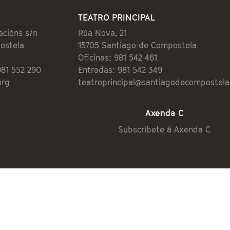
TEATRO PRINCIPAL
acións s/n
Rúa Nova, 21
ostela
15705 Santiago de Compostela
Oficinas: 981 542 461
981 552 290
Entradas: 981 542 349
org
teatroprincipal@santiagodecompostela
Axenda C
Subscríbete á Axenda C