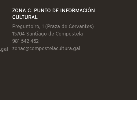
ZONA C. PUNTO DE INFORMACIÓN
CULTURAL
Preguntoiro, 1 (Praza de Cervantes)
15704 Santiago de Compostela
981 542 462
zonac@compostelacultura.gal
.gal