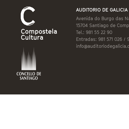
AUDITORIO DE GALICIA
Avenida do Burgo das N
15704 Santiago de Comp
Tel.: 981 55 22 90
Entradas: 981 571 026 / 
info@auditoriodegalicia.