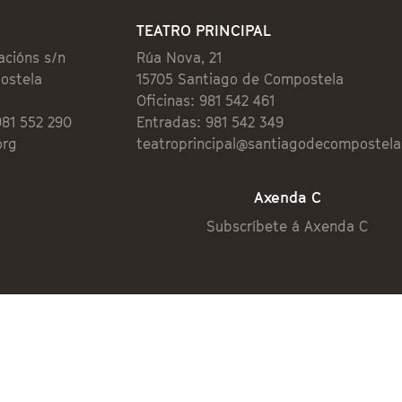
TEATRO PRINCIPAL
acións s/n
Rúa Nova, 21
ostela
15705 Santiago de Compostela
Oficinas: 981 542 461
981 552 290
Entradas: 981 542 349
org
teatroprincipal@santiagodecompostela
Axenda C
Subscríbete á Axenda C