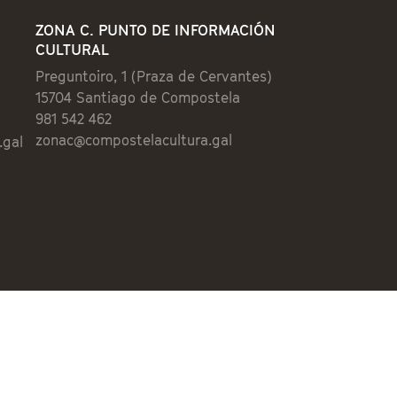
ZONA C. PUNTO DE INFORMACIÓN
CULTURAL
Preguntoiro, 1 (Praza de Cervantes)
15704 Santiago de Compostela
981 542 462
zonac@compostelacultura.gal
.gal