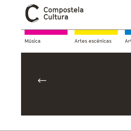
Música
Artes escénicas
Ar
Vostede está aquí