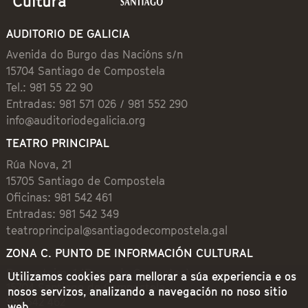
AUDITORIO DE GALICIA
Avenida do Burgo das Nacións s/n
15704 Santiago de Compostela
Tel.: 981 55 22 90
Entradas: 981 571 026 / 981 552 290
info@auditoriodegalicia.org
TEATRO PRINCIPAL
Rúa Nova, 21
15705 Santiago de Compostela
Oficinas: 981 542 461
Entradas: 981 542 349
teatroprincipal@santiagodecompostela.gal
ZONA C. PUNTO DE INFORMACIÓN CULTURAL
Preguntoiro, 1 (Praza de Cervantes)
Utilizamos cookies para mellorar a súa experiencia e os
15704 Santiago de Compostela
nosos servizos, analizando a navegación no noso sitio
981 542 462
web.