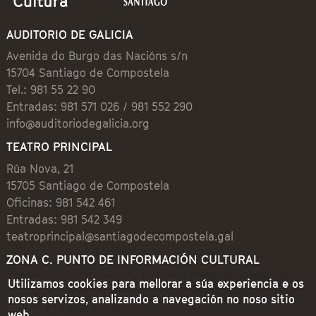
AUDITORIO DE GALICIA
Avenida do Burgo das Nacións s/n
15704 Santiago de Compostela
Tel.: 981 55 22 90
Entradas: 981 571 026 / 981 552 290
info@auditoriodegalicia.org
TEATRO PRINCIPAL
Rúa Nova, 21
15705 Santiago de Compostela
Oficinas: 981 542 461
Entradas: 981 542 349
teatroprincipal@santiagodecompostela.gal
ZONA C. PUNTO DE INFORMACIÓN CULTURAL
Preguntoiro, 1 (Praza de Cervantes)
Utilizamos cookies para mellorar a súa experiencia e os
15704 Santiago de Compostela
nosos servizos, analizando a navegación no noso sitio
981 542 462
web.