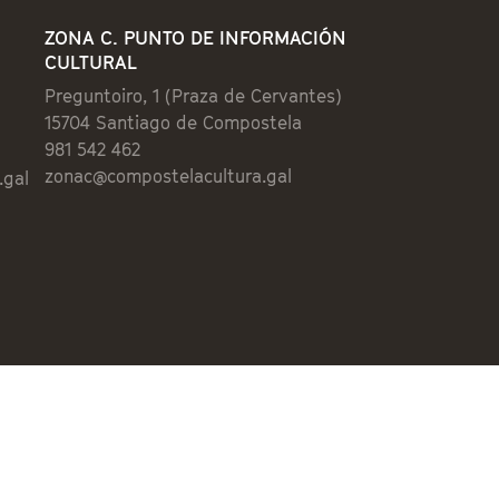
ZONA C. PUNTO DE INFORMACIÓN
CULTURAL
Preguntoiro, 1 (Praza de Cervantes)
15704 Santiago de Compostela
981 542 462
zonac@compostelacultura.gal
.gal