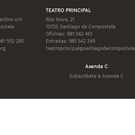
TEATRO PRINCIPAL
acións s/n
Rúa Nova, 21
ostela
15705 Santiago de Compostela
Oficinas: 981 542 461
981 552 290
Entradas: 981 542 349
org
teatroprincipal@santiagodecompostela
Axenda C
Subscríbete á Axenda C