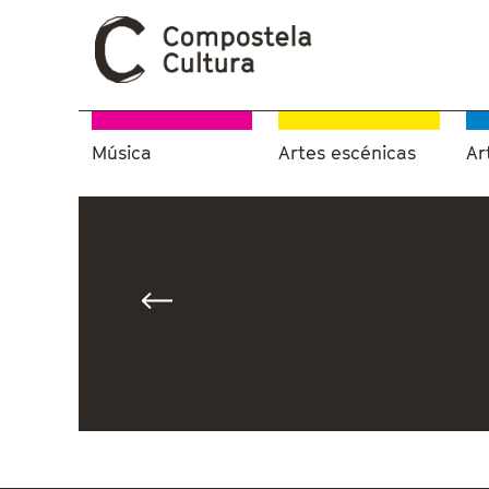
Música
Artes escénicas
Ar
Vostede está aquí