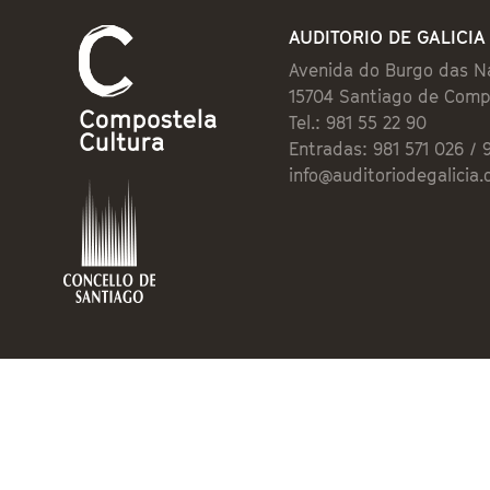
AUDITORIO DE GALICIA
Avenida do Burgo das N
15704 Santiago de Comp
Tel.: 981 55 22 90
Entradas: 981 571 026 / 
info@auditoriodegalicia.