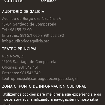
AUDITORIO DE GALICIA
Avenida do Burgo das Nacións s/n
15704 Santiago de Compostela
Tel.: 981 55 22 90
Entradas: 981 571 026 / 981 552 290
info@auditoriodegalicia.org
TEATRO PRINCIPAL
Rúa Nova, 21
15705 Santiago de Compostela
Oficinas: 981 542 461
Entradas: 981 542 349
teatroprincipal@santiagodecompostela.gal
ZONA C. PUNTO DE INFORMACIÓN CULTURAL
Preguntoiro, 1 (Praza de Cervantes)
Utilizamos cookies para mellorar a súa experiencia e os
15704 Santiago de Compostela
nosos servizos, analizando a navegación no noso sitio
981 542 462
web.