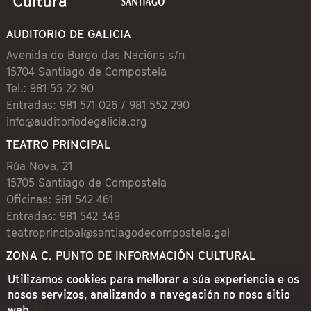
AUDITORIO DE GALICIA
Avenida do Burgo das Nacións s/n
15704 Santiago de Compostela
Tel.: 981 55 22 90
Entradas: 981 571 026 / 981 552 290
info@auditoriodegalicia.org
TEATRO PRINCIPAL
Rúa Nova, 21
15705 Santiago de Compostela
Oficinas: 981 542 461
Entradas: 981 542 349
teatroprincipal@santiagodecompostela.gal
ZONA C. PUNTO DE INFORMACIÓN CULTURAL
Preguntoiro, 1 (Praza de Cervantes)
Utilizamos cookies para mellorar a súa experiencia e os
15704 Santiago de Compostela
nosos servizos, analizando a navegación no noso sitio
981 542 462
web.