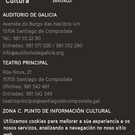
AUDITORIO DE GALICIA
Avenida do Burgo das Nacións s/n
15704 Santiago de Compostela
Tel.: 981 55 22 90
Entradas: 981 571 026 / 981 552 290
info@auditoriodegalicia.org
TEATRO PRINCIPAL
Rúa Nova, 21
15705 Santiago de Compostela
Oficinas: 981 542 461
Entradas: 981 542 349
teatroprincipal@santiagodecompostela.gal
ZONA C. PUNTO DE INFORMACIÓN CULTURAL
Preguntoiro, 1 (Praza de Cervantes)
Utilizamos cookies para mellorar a súa experiencia e os
15704 Santiago de Compostela
nosos servizos, analizando a navegación no noso sitio
981 542 462
web.