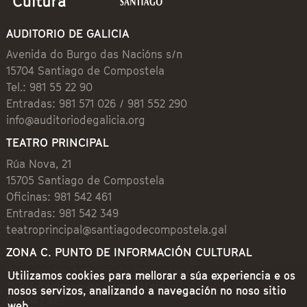
AUDITORIO DE GALICIA
Avenida do Burgo das Nacións s/n
15704 Santiago de Compostela
Tel.: 981 55 22 90
Entradas: 981 571 026 / 981 552 290
info@auditoriodegalicia.org
TEATRO PRINCIPAL
Rúa Nova, 21
15705 Santiago de Compostela
Oficinas: 981 542 461
Entradas: 981 542 349
teatroprincipal@santiagodecompostela.gal
ZONA C. PUNTO DE INFORMACIÓN CULTURAL
Preguntoiro, 1 (Praza de Cervantes)
Utilizamos cookies para mellorar a súa experiencia e os
15704 Santiago de Compostela
nosos servizos, analizando a navegación no noso sitio
981 542 462
web.