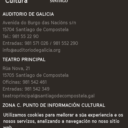
AUDITORIO DE GALICIA
Avenida do Burgo das Nacións s/n
15704 Santiago de Compostela
Tel.: 981 55 22 90
Entradas: 981 571 026 / 981 552 290
info@auditoriodegalicia.org
TEATRO PRINCIPAL
Rúa Nova, 21
15705 Santiago de Compostela
Oficinas: 981 542 461
Entradas: 981 542 349
teatroprincipal@santiagodecompostela.gal
ZONA C. PUNTO DE INFORMACIÓN CULTURAL
Preguntoiro, 1 (Praza de Cervantes)
Utilizamos cookies para mellorar a súa experiencia e os
15704 Santiago de Compostela
nosos servizos, analizando a navegación no noso sitio
981 542 462
web.