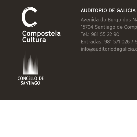
AUDITORIO DE GALICIA
Avenida do Burgo das N
15704 Santiago de Comp
Tel.: 981 55 22 90
Entradas: 981 571 026 / 
info@auditoriodegalicia.