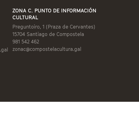
ZONA C. PUNTO DE INFORMACIÓN
CULTURAL
Preguntoiro, 1 (Praza de Cervantes)
15704 Santiago de Compostela
981 542 462
zonac@compostelacultura.gal
.gal