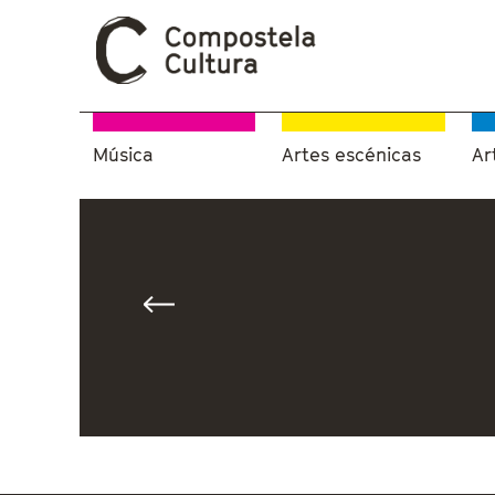
Música
Artes escénicas
Ar
Vostede está aquí