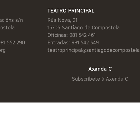
TEATRO PRINCIPAL
acións s/n
Rúa Nova, 21
ostela
15705 Santiago de Compostela
Oficinas: 981 542 461
981 552 290
Entradas: 981 542 349
org
teatroprincipal@santiagodecompostela
Axenda C
Subscríbete á Axenda C