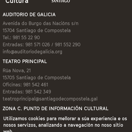
AUDITORIO DE GALICIA
Avenida do Burgo das Nacións s/n
15704 Santiago de Compostela
Tel.: 981 55 22 90
Entradas: 981 571 026 / 981 552 290
info@auditoriodegalicia.org
TEATRO PRINCIPAL
Rúa Nova, 21
15705 Santiago de Compostela
Oficinas: 981 542 461
Entradas: 981 542 349
teatroprincipal@santiagodecompostela.gal
ZONA C. PUNTO DE INFORMACIÓN CULTURAL
Preguntoiro, 1 (Praza de Cervantes)
Utilizamos cookies para mellorar a súa experiencia e os
15704 Santiago de Compostela
nosos servizos, analizando a navegación no noso sitio
981 542 462
web.