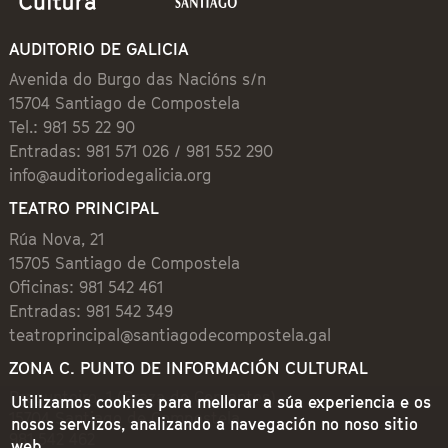
AUDITORIO DE GALICIA
Avenida do Burgo das Nacións s/n
15704 Santiago de Compostela
Tel.: 981 55 22 90
Entradas: 981 571 026 / 981 552 290
info@auditoriodegalicia.org
TEATRO PRINCIPAL
Rúa Nova, 21
15705 Santiago de Compostela
Oficinas: 981 542 461
Entradas: 981 542 349
teatroprincipal@santiagodecompostela.gal
ZONA C. PUNTO DE INFORMACIÓN CULTURAL
Preguntoiro, 1 (Praza de Cervantes)
Utilizamos cookies para mellorar a súa experiencia e os
15704 Santiago de Compostela
nosos servizos, analizando a navegación no noso sitio
981 542 462
web.