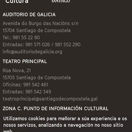
AUDITORIO DE GALICIA
Avenida do Burgo das Nacións s/n
15704 Santiago de Compostela
Tel.: 981 55 22 90
Entradas: 981 571 026 / 981 552 290
info@auditoriodegalicia.org
TEATRO PRINCIPAL
Rúa Nova, 21
15705 Santiago de Compostela
Oficinas: 981 542 461
Entradas: 981 542 349
teatroprincipal@santiagodecompostela.gal
ZONA C. PUNTO DE INFORMACIÓN CULTURAL
Preguntoiro, 1 (Praza de Cervantes)
Utilizamos cookies para mellorar a súa experiencia e os
15704 Santiago de Compostela
nosos servizos, analizando a navegación no noso sitio
981 542 462
web.