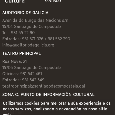
AUDITORIO DE GALICIA
Avenida do Burgo das Nacións s/n
15704 Santiago de Compostela
Tel.: 981 55 22 90
Entradas: 981 571 026 / 981 552 290
info@auditoriodegalicia.org
TEATRO PRINCIPAL
Rúa Nova, 21
15705 Santiago de Compostela
Oficinas: 981 542 461
Entradas: 981 542 349
teatroprincipal@santiagodecompostela.gal
ZONA C. PUNTO DE INFORMACIÓN CULTURAL
Preguntoiro, 1 (Praza de Cervantes)
Utilizamos cookies para mellorar a súa experiencia e os
15704 Santiago de Compostela
nosos servizos, analizando a navegación no noso sitio
981 542 462
web.