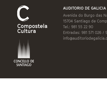
AUDITORIO DE GALICIA
Avenida do Burgo das N
15704 Santiago de Comp
Tel.: 981 55 22 90
Entradas: 981 571 026 / 
info@auditoriodegalicia.