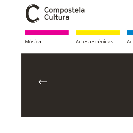
Música
Artes escénicas
Ar
Vostede está aquí