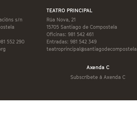
TEATRO PRINCIPAL
acións s/n
Rúa Nova, 21
ostela
15705 Santiago de Compostela
Oficinas: 981 542 461
981 552 290
Entradas: 981 542 349
org
teatroprincipal@santiagodecompostela
Axenda C
Subscríbete á Axenda C