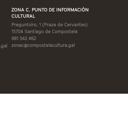
ZONA C. PUNTO DE INFORMACIÓN
CULTURAL
Preguntoiro, 1 (Praza de Cervantes)
15704 Santiago de Compostela
981 542 462
zonac@compostelacultura.gal
.gal