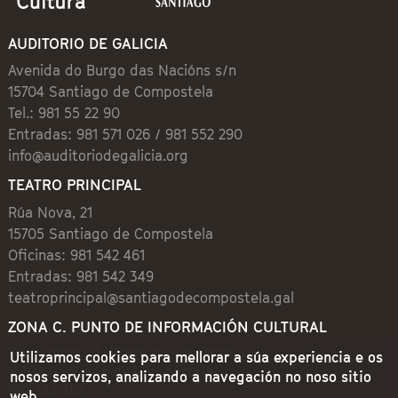
AUDITORIO DE GALICIA
Avenida do Burgo das Nacións s/n
15704 Santiago de Compostela
Tel.: 981 55 22 90
Entradas: 981 571 026 / 981 552 290
info@auditoriodegalicia.org
TEATRO PRINCIPAL
Rúa Nova, 21
15705 Santiago de Compostela
Oficinas: 981 542 461
Entradas: 981 542 349
teatroprincipal@santiagodecompostela.gal
ZONA C. PUNTO DE INFORMACIÓN CULTURAL
Preguntoiro, 1 (Praza de Cervantes)
Utilizamos cookies para mellorar a súa experiencia e os
15704 Santiago de Compostela
nosos servizos, analizando a navegación no noso sitio
981 542 462
web.