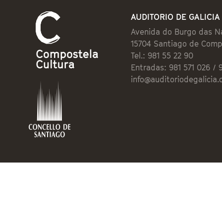
AUDITORIO DE GALICIA
Avenida do Burgo das N
15704 Santiago de Comp
Tel.: 981 55 22 90
Entradas: 981 571 026 / 
info@auditoriodegalicia.