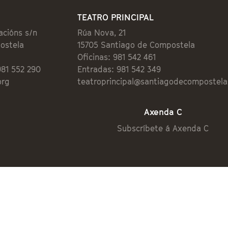
TEATRO PRINCIPAL
acións s/n
Rúa Nova, 21
ostela
15705 Santiago de Compostela
Oficinas: 981 542 461
981 552 290
Entradas: 981 542 349
org
teatroprincipal@santiagodecompostela
Axenda C
Subscríbete á Axenda C