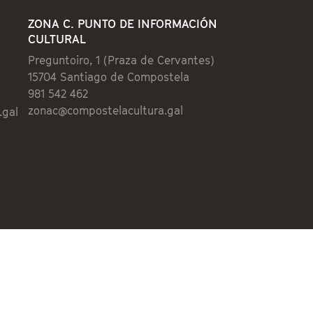
ZONA C. PUNTO DE INFORMACIÓN
CULTURAL
Preguntoiro, 1 (Praza de Cervantes)
15704 Santiago de Compostela
981 542 462
zonac@compostelacultura.gal
.gal