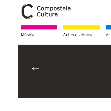
Música
Artes escénicas
Ar
Vostede está aquí