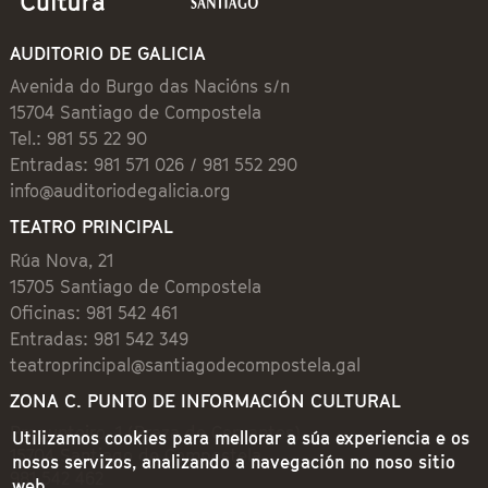
AUDITORIO DE GALICIA
Avenida do Burgo das Nacións s/n
15704 Santiago de Compostela
Tel.: 981 55 22 90
Entradas: 981 571 026 / 981 552 290
info@auditoriodegalicia.org
TEATRO PRINCIPAL
Rúa Nova, 21
15705 Santiago de Compostela
Oficinas: 981 542 461
Entradas: 981 542 349
teatroprincipal@santiagodecompostela.gal
ZONA C. PUNTO DE INFORMACIÓN CULTURAL
Preguntoiro, 1 (Praza de Cervantes)
Utilizamos cookies para mellorar a súa experiencia e os
15704 Santiago de Compostela
nosos servizos, analizando a navegación no noso sitio
981 542 462
web.