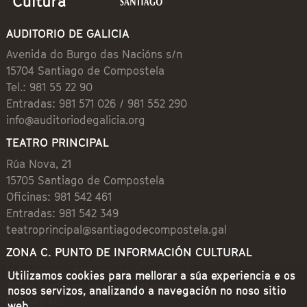
AUDITORIO DE GALICIA
Avenida do Burgo das Nacións s/n
15704 Santiago de Compostela
Tel.: 981 55 22 90
Entradas: 981 571 026 / 981 552 290
info@auditoriodegalicia.org
TEATRO PRINCIPAL
Rúa Nova, 21
15705 Santiago de Compostela
Oficinas: 981 542 461
Entradas: 981 542 349
teatroprincipal@santiagodecompostela.gal
ZONA C. PUNTO DE INFORMACIÓN CULTURAL
Preguntoiro, 1 (Praza de Cervantes)
Utilizamos cookies para mellorar a súa experiencia e os
15704 Santiago de Compostela
nosos servizos, analizando a navegación no noso sitio
981 542 462
web.