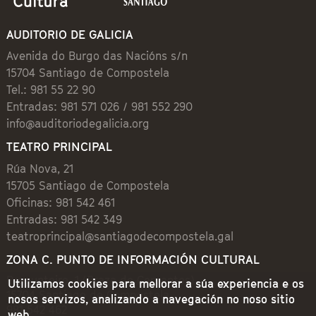
AUDITORIO DE GALICIA
Avenida do Burgo das Nacións s/n
15704 Santiago de Compostela
Tel.: 981 55 22 90
Entradas: 981 571 026 / 981 552 290
info@auditoriodegalicia.org
TEATRO PRINCIPAL
Rúa Nova, 21
15705 Santiago de Compostela
Oficinas: 981 542 461
Entradas: 981 542 349
teatroprincipal@santiagodecompostela.gal
ZONA C. PUNTO DE INFORMACIÓN CULTURAL
Preguntoiro, 1 (Praza de Cervantes)
Utilizamos cookies para mellorar a súa experiencia e os
15704 Santiago de Compostela
nosos servizos, analizando a navegación no noso sitio
981 542 462
web.