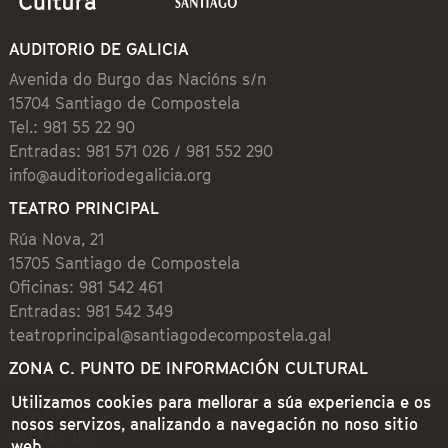
AUDITORIO DE GALICIA
Avenida do Burgo das Nacións s/n
15704 Santiago de Compostela
Tel.: 981 55 22 90
Entradas: 981 571 026 / 981 552 290
info@auditoriodegalicia.org
TEATRO PRINCIPAL
Rúa Nova, 21
15705 Santiago de Compostela
Oficinas: 981 542 461
Entradas: 981 542 349
teatroprincipal@santiagodecompostela.gal
ZONA C. PUNTO DE INFORMACIÓN CULTURAL
Preguntoiro, 1 (Praza de Cervantes)
Utilizamos cookies para mellorar a súa experiencia e os
15704 Santiago de Compostela
nosos servizos, analizando a navegación no noso sitio
981 542 462
web.