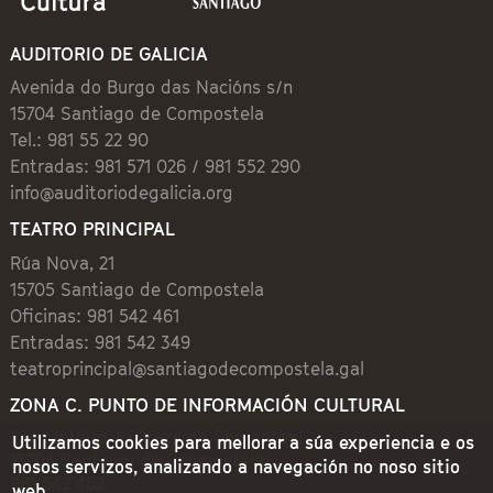
AUDITORIO DE GALICIA
Avenida do Burgo das Nacións s/n
15704 Santiago de Compostela
Tel.: 981 55 22 90
Entradas: 981 571 026 / 981 552 290
info@auditoriodegalicia.org
TEATRO PRINCIPAL
Rúa Nova, 21
15705 Santiago de Compostela
Oficinas: 981 542 461
Entradas: 981 542 349
teatroprincipal@santiagodecompostela.gal
ZONA C. PUNTO DE INFORMACIÓN CULTURAL
Preguntoiro, 1 (Praza de Cervantes)
Utilizamos cookies para mellorar a súa experiencia e os
15704 Santiago de Compostela
nosos servizos, analizando a navegación no noso sitio
981 542 462
web.