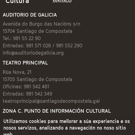
AUDITORIO DE GALICIA
Avenida do Burgo das Nacións s/n
15704 Santiago de Compostela
Tel.: 981 55 22 90
Entradas: 981 571 026 / 981 552 290
info@auditoriodegalicia.org
TEATRO PRINCIPAL
Rúa Nova, 21
15705 Santiago de Compostela
Oficinas: 981 542 461
Entradas: 981 542 349
teatroprincipal@santiagodecompostela.gal
ZONA C. PUNTO DE INFORMACIÓN CULTURAL
Preguntoiro, 1 (Praza de Cervantes)
Utilizamos cookies para mellorar a súa experiencia e os
15704 Santiago de Compostela
nosos servizos, analizando a navegación no noso sitio
981 542 462
web.