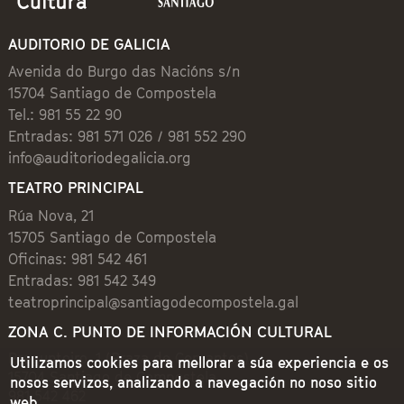
AUDITORIO DE GALICIA
Avenida do Burgo das Nacións s/n
15704 Santiago de Compostela
Tel.: 981 55 22 90
Entradas: 981 571 026 / 981 552 290
info@auditoriodegalicia.org
TEATRO PRINCIPAL
Rúa Nova, 21
15705 Santiago de Compostela
Oficinas: 981 542 461
Entradas: 981 542 349
teatroprincipal@santiagodecompostela.gal
ZONA C. PUNTO DE INFORMACIÓN CULTURAL
Preguntoiro, 1 (Praza de Cervantes)
Utilizamos cookies para mellorar a súa experiencia e os
15704 Santiago de Compostela
nosos servizos, analizando a navegación no noso sitio
981 542 462
web.