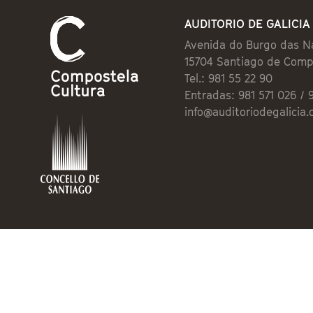
AUDITORIO DE GALICIA
Avenida do Burgo das N
15704 Santiago de Comp
Tel.: 981 55 22 90
Entradas: 981 571 026 / 
info@auditoriodegalicia.