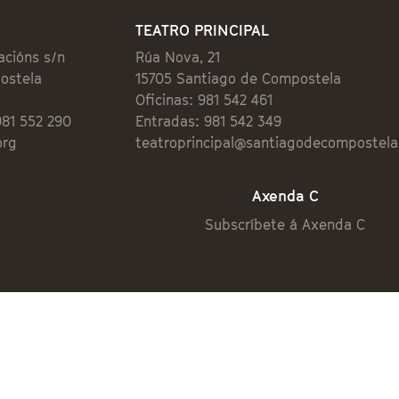
TEATRO PRINCIPAL
acións s/n
Rúa Nova, 21
ostela
15705 Santiago de Compostela
Oficinas: 981 542 461
981 552 290
Entradas: 981 542 349
org
teatroprincipal@santiagodecompostela
Axenda C
Subscríbete á Axenda C