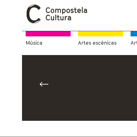
Música
Artes escénicas
Ar
Vostede está aquí