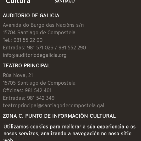
AUDITORIO DE GALICIA
Avenida do Burgo das Nacións s/n
15704 Santiago de Compostela
Tel.: 981 55 22 90
Entradas: 981 571 026 / 981 552 290
info@auditoriodegalicia.org
TEATRO PRINCIPAL
Rúa Nova, 21
15705 Santiago de Compostela
Oficinas: 981 542 461
Entradas: 981 542 349
teatroprincipal@santiagodecompostela.gal
ZONA C. PUNTO DE INFORMACIÓN CULTURAL
Preguntoiro, 1 (Praza de Cervantes)
Utilizamos cookies para mellorar a súa experiencia e os
15704 Santiago de Compostela
nosos servizos, analizando a navegación no noso sitio
981 542 462
web.