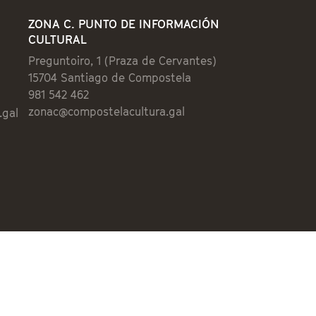
ZONA C. PUNTO DE INFORMACIÓN
CULTURAL
Preguntoiro, 1 (Praza de Cervantes)
15704 Santiago de Compostela
981 542 462
zonac@compostelacultura.gal
.gal