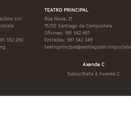
TEATRO PRINCIPAL
acións s/n
Rúa Nova, 21
ostela
15705 Santiago de Compostela
Oficinas: 981 542 461
981 552 290
Entradas: 981 542 349
org
teatroprincipal@santiagodecompostela
Axenda C
Subscríbete á Axenda C