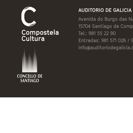
AUDITORIO DE GALICIA
Avenida do Burgo das N
15704 Santiago de Comp
Tel.: 981 55 22 90
Entradas: 981 571 026 / 
info@auditoriodegalicia.