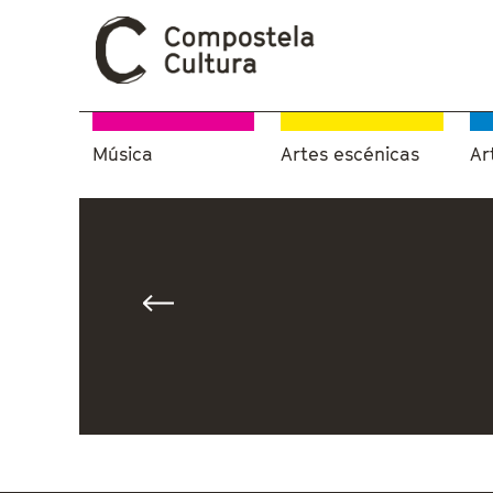
Música
Artes escénicas
Ar
Vostede está aquí