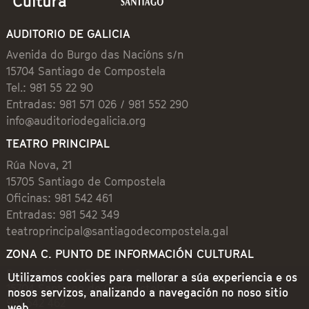
AUDITORIO DE GALICIA
Avenida do Burgo das Nacións s/n
15704 Santiago de Compostela
Tel.: 981 55 22 90
Entradas: 981 571 026 / 981 552 290
info@auditoriodegalicia.org
TEATRO PRINCIPAL
Rúa Nova, 21
15705 Santiago de Compostela
Oficinas: 981 542 461
Entradas: 981 542 349
teatroprincipal@santiagodecompostela.gal
ZONA C. PUNTO DE INFORMACIÓN CULTURAL
Preguntoiro, 1 (Praza de Cervantes)
Utilizamos cookies para mellorar a súa experiencia e os
15704 Santiago de Compostela
nosos servizos, analizando a navegación no noso sitio
981 542 462
web.